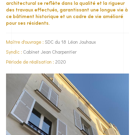
architectural se reflète dans la qualité et la rigueur
des travaux effectués, garantissant une longue vie à
ce bâtiment historique et un cadre de vie amélioré
pour ses résidents.
Maître d'ouvrage :
SDC du 18 Léon Jouhaux
Syndic :
Cabinet Jean Charpentier
Période de réalisation :
2020