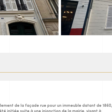
alement de la façade rue pour un immeuble datant de 1860
té initiée suite à une injonction de la mairie, visant à