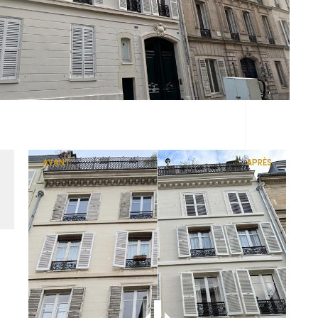
AVANT
APRÈS
,