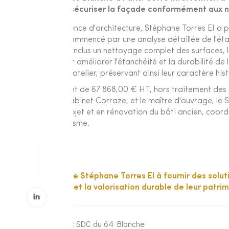
restaurer et sécuriser la façade conformément aux n
En tant qu'agence d'architecture, Stéphane Torres EI a pr
travaux ont commencé par une analyse détaillée de l'état
ravalement a inclus un nettoyage complet des surfaces
des joints pour améliorer l'étanchéité et la durabilité d
restaurées en atelier, préservant ainsi leur caractère his
Avec un budget de 67 868,00 € HT, hors traitement des pe
le syndic, le Cabinet Corraze, et le maître d'ouvrage, l
gestion de projet et en rénovation du bâti ancien, coo
professionnalisme.
L'engagement de Stéphane Torres EI à fournir des soluti
copropriétaires et la valorisation durable de leur patrim
Maître d'ouvrage :
SDC du 64 Blanche