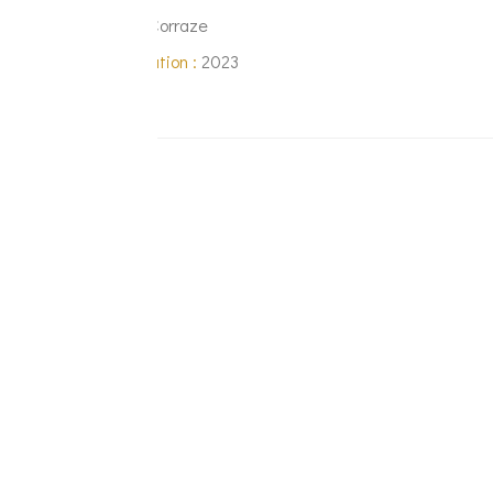
Syndic :
Cabinet Corraze
Période de réalisation :
2023