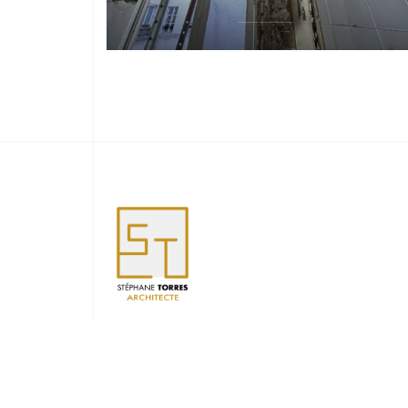
© Copyright 2026 Stéphane TORRES EI. Développé 
QUOALA